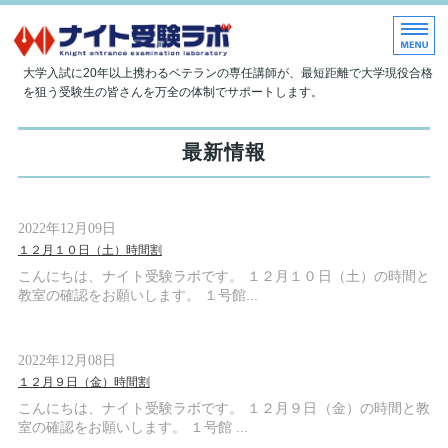
大学現役合格指導塾 ナイト受
大学入試に20年以上携わるベテランの専任講師が、最短距離で大学現役合格
を狙う受験生の皆さんを万全の体制でサポートします。
ホーム
最新情報
当塾について
授業内容
2022年12月09日
１２月１０日（土）時間割
入塾のご案内
こんにちは、ナイト受験ラボです。 １２月１０日（土）の時間と
教室の確認をお願いします。 １号館...
お問い合わせ
2022年12月08日
１２月９日（金）時間割
こんにちは、ナイト受験ラボです。 １２月９日（金）の時間と教
室の確認をお願いします。 １号館 ...