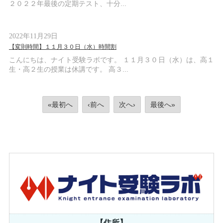
２０２２年最後の定期テスト、十分...
2022年11月29日
【変則時間】１１月３０日（水）時間割
こんにちは、ナイト受験ラボです。 １１月３０日（水）は、高１
生・高２生の授業は休講です。 高３...
«最初へ
‹前へ
次へ›
最後へ»
【住所】