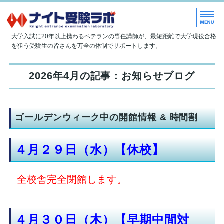
大学現役合格指導塾 ナイト受
大学入試に20年以上携わるベテランの専任講師が、最短距離で大学現役合格
を狙う受験生の皆さんを万全の体制でサポートします。
ホーム
2026年4月の記事：お知らせブログ
当塾について
授業内容
ゴールデンウィーク中の開館情報 & 時間割
入塾のご案内
４月２９日（水）【休校】
お問い合わせ
全校舎完全閉館します。
４月３０日（木）【早期中間対