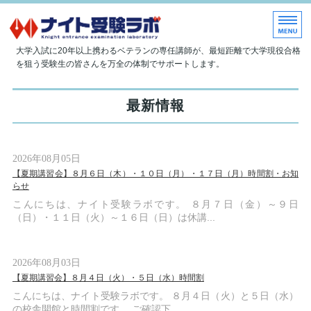
大学現役合格指導塾 ナイト受
大学入試に20年以上携わるベテランの専任講師が、最短距離で大学現役合格
を狙う受験生の皆さんを万全の体制でサポートします。
ホーム
最新情報
当塾について
授業内容
2026年08月05日
【夏期講習会】８月６日（木）・１０日（月）・１７日（月）時間割・お知
入塾のご案内
らせ
こんにちは、ナイト受験ラボです。 ８月７日（金）～９日
お問い合わせ
（日）・１１日（火）～１６日（日）は休講...
2026年08月03日
【夏期講習会】８月４日（火）・５日（水）時間割
こんにちは、ナイト受験ラボです。 ８月４日（火）と５日（水）
の校舎開館と時間割です。 ご確認下...