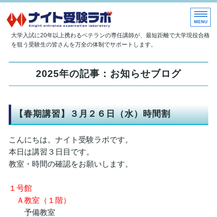
大学現役合格指導塾 ナイト受
大学入試に20年以上携わるベテランの専任講師が、最短距離で大学現役合格
を狙う受験生の皆さんを万全の体制でサポートします。
ホーム
2025年の記事：お知らせブログ
当塾について
授業内容
【春期講習】３月２６日（水）時間割
入塾のご案内
こんにちは。ナイト受験ラボです。
お問い合わせ
本日は講習３日目です。
教室・時間の確認をお願いします。
１号館
Ａ教室（１階）
予備教室