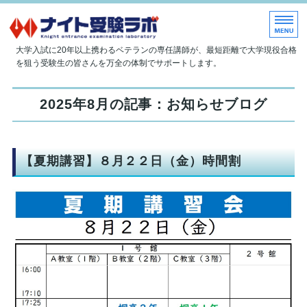
大学現役合格指導塾 ナイト受
大学入試に20年以上携わるベテランの専任講師が、最短距離で大学現役合格
を狙う受験生の皆さんを万全の体制でサポートします。
ホーム
2025年8月の記事：お知らせブログ
当塾について
授業内容
【夏期講習】８月２２日（金）時間割
入塾のご案内
お問い合わせ