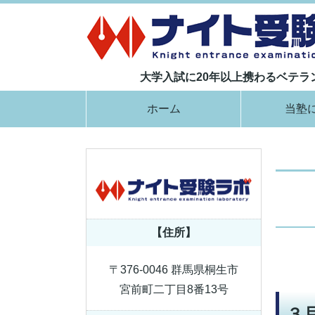
大学入試に20年以上携わるベテ
ホーム
当塾
【住所】
〒376-0046 群馬県桐生市
宮前町二丁目8番13号
３