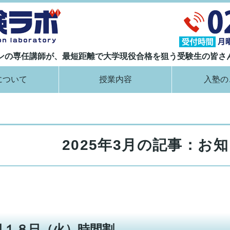
大学現役合格指導塾 ナイト受験ラボ｜
ランの専任講師が、最短距離で大学現役合格を狙う受験生の皆さ
について
授業内容
入塾の
2025年3月の記事：お
月１８日（火）時間割