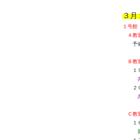
３月
１号館
Ａ教室
予備
Ｂ教
１９
２０
共通
Ｃ教室
１６