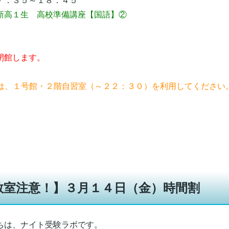
：３５～１８：４５
新高１生 高校準備講座【国語】②
閉館します。
習は、１号館・２階自習室（～２２：３０）を利用してください
教室注意！】３月１４日（金）時間割
ちは、ナイト受験ラボです。