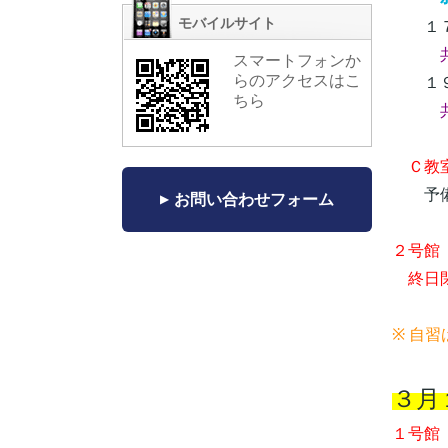
モバイルサイト
１７
スマートフォンか
らのアクセスはこ
１９
ちら
Ｃ教室
予備
お問い合わせフォーム
２号館
終日
※ 自
３月
１号館