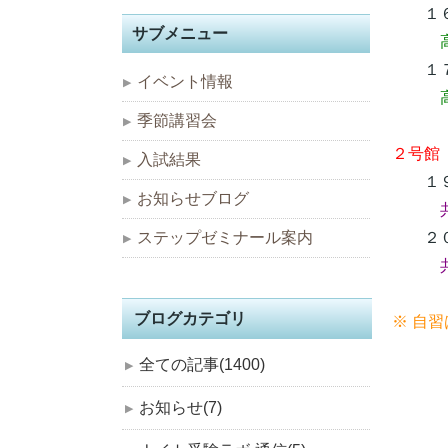
１６
サブメニュー
１７
イベント情報
高
季節講習会
２号館
入試結果
１９
お知らせブログ
２０
ステップゼミナール案内
共
ブログカテゴリ
※ 自
全ての記事(1400)
お知らせ(7)