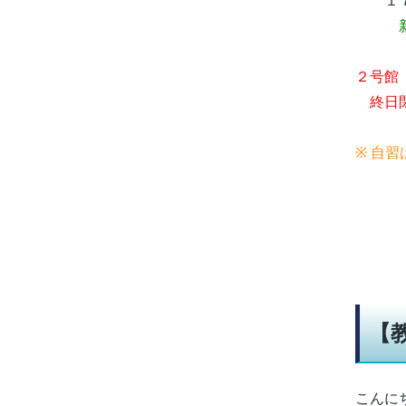
１７
２号館
終日
※ 自
【
こんに