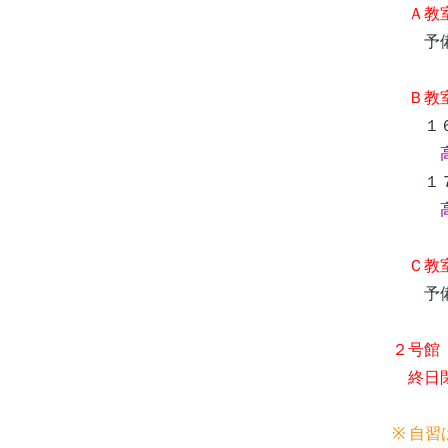
Ａ教室
予備
Ｂ教
１６
高
１７
高３
Ｃ教室
予備
２号館
終日
※ 自