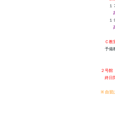
１７
１９
Ｃ教
予備
２号館
終日
※ 自