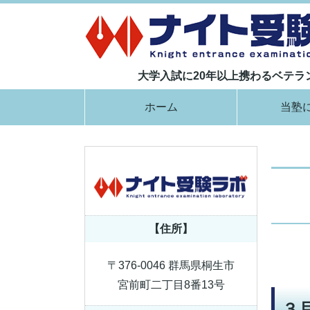
大学入試に20年以上携わるベテ
ホーム
当塾
【住所】
〒376-0046 群馬県桐生市
宮前町二丁目8番13号
３