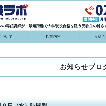
大学現役合格指導塾 ナイト受験ラボ｜
ランの専任講師が、最短距離で大学現役合格を狙う受験生の皆さ
について
授業内容
入塾の
お知らせブロ
月９日（水）時間割