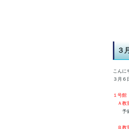
３
こんに
３月６
１号館
Ａ教室
予備
Ｂ教室