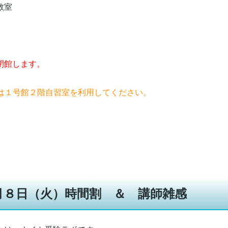
教室
閉館します。
習は１号館２階自習室を利用してください。
月８日（火）時間割 ＆ 講師雑感