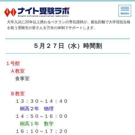
大学現役合格指導塾 ナイト受
大学入試に20年以上携わるベテランの専任講師が、最短距離で大学現役合格
を狙う受験生の皆さんを万全の体制でサポートします。
ホーム
５月２７日（水）時間割
当塾について
１号館
授業内容
Ａ教室
入塾のご案内
食事室
お問い合わせ
Ｂ教室
１３：３０～１４：４０
桐高２年 物理
１４：５０～１６：００
桐高１年 数学
１６：１０～１７：２０