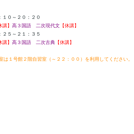
１０～２０：２０
休講】
高３国語 二次現代文
【休講】
２５～２１：３５
休講】
高３国語 二次古典
【休講】
習室は１号館２階自習室（～２２：００）を利用してくださ