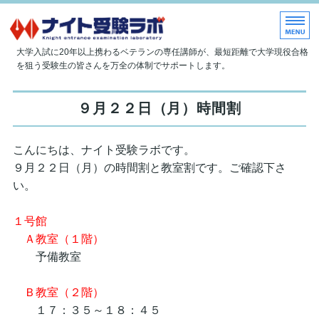
大学現役合格指導塾 ナイト受
大学入試に20年以上携わるベテランの専任講師が、最短距離で大学現役合格
を狙う受験生の皆さんを万全の体制でサポートします。
ホーム
９月２２日（月）時間割
当塾について
こんにちは、ナイト受験ラボです。
授業内容
９月２２日（月）の時間割と教室割です。ご確認下さ
入塾のご案内
い。
お問い合わせ
１号館
Ａ教室（１階）
予備教室
Ｂ教室（２階）
１７：３５～１８：４５