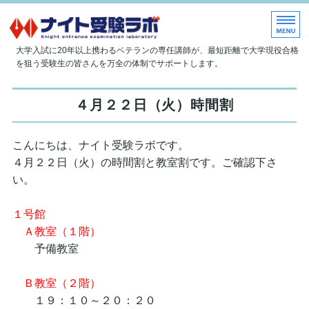
大学現役合格指導塾 ナイト受
大学入試に20年以上携わるベテランの専任講師が、最短距離で大学現役合格
を狙う受験生の皆さんを万全の体制でサポートします。
ホーム
４月２２日（火）時間割
当塾について
こんにちは、ナイト受験ラボです。
授業内容
４月２２日（火）の時間割と教室割です。ご確認下さ
入塾のご案内
い。
お問い合わせ
１号館
Ａ教室（１階）
予備教室
Ｂ教室（２階）
１９：１０～２０：２０