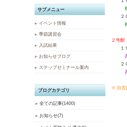
１９
サブメニュー
２０
イベント情報
季節講習会
２号館
入試結果
１９
お知らせブログ
２０
ステップゼミナール案内
※ 自
ブログカテゴリ
全ての記事(1400)
お知らせ(7)