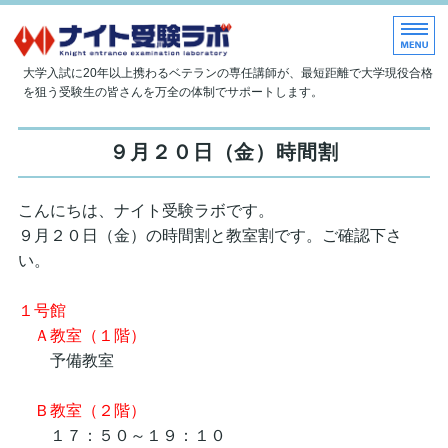
大学現役合格指導塾 ナイト受
大学入試に20年以上携わるベテランの専任講師が、最短距離で大学現役合格
を狙う受験生の皆さんを万全の体制でサポートします。
ホーム
９月２０日（金）時間割
当塾について
こんにちは、ナイト受験ラボです。
授業内容
９月２０日（金）の時間割と教室割です。ご確認下さ
入塾のご案内
い。
お問い合わせ
１号館
Ａ教室（１階）
予備教室
Ｂ教室（２階）
１７：５０～１９：１０