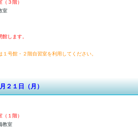
（３階）
教室
館します。
習は１号館・２階自習室を利用してください。
月２１日（月）
（１階）
教室