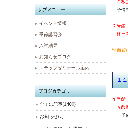
Ｃ教室
サブメニュー
予備
イベント情報
２号館
終日閉
季節講習会
入試結果
※ 自
お知らせブログ
ステップゼミナール案内
１１
ブログカテゴリ
１号館
全ての記事(1400)
Ａ教室
予備
お知らせ(7)