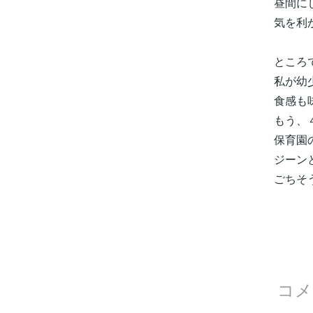
昼間に
気を利
ところ
私が幼
食感も
もう、
保育園
ジーン
ごちそ
コメ