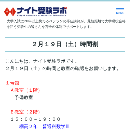
大学現役合格指導塾 ナイト受
大学入試に20年以上携わるベテランの専任講師が、最短距離で大学現役合格
を狙う受験生の皆さんを万全の体制でサポートします。
ホーム
２月１９日（土）時間割
当塾について
こんにちは、ナイト受験ラボです。
授業内容
２月１９日（土）の時間と教室の確認をお願いします。
入塾のご案内
１号館
お問い合わせ
Ａ教室（１階）
予備教室
Ｂ教室（２階）
１５：００～１９：００
桐高２年 普通科数学Ⅲ