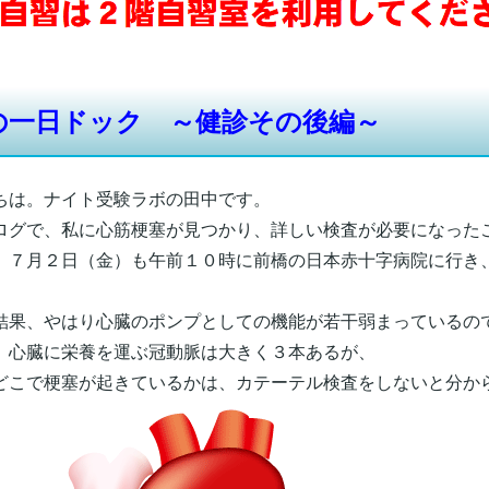
の一日ドック ～健診その後編～
ちは。ナイト受験ラボの田中です。
ログで、私に心筋梗塞が見つかり、詳しい検査が必要になった
、７月２日（金）も午前１０時に前橋の日本赤十字病院に行き
結果、やはり心臓のポンプとしての機能が若干弱まっているの
、心臓に栄養を運ぶ冠動脈は大きく３本あるが、
どこで梗塞が起きているかは、カテーテル検査をしないと分か