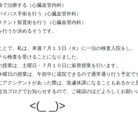
で治療する（心臓血管内科）
イパス手術を行う（心臓血管外科）
テント留置術を行う（心臓血管内科）
を行うか決めるそうです。
ことで、私は、来週７月１３日（火）に一泊の検査入院をし、
テル検査を受けることになりました。
の授業は、土曜日・７月１０日に振替授業を行います。
水曜日の授業は、午前中に退院できるので通常通り行う予定で
にアクシデントがあった際は、急遽休講になることもあるかと
は当ブログでお知らせするので、ご確認のほどよろしくお願い
<(_ _)>