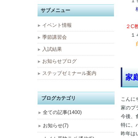
１９
サブメニュー
イベント情報
２C
１４
季節講習会
入試結果
お知らせブログ
ステップゼミナール案内
家
ブログカテゴリ
こんに
家のプ
全ての記事(1400)
今後、
特に、
お知らせ(7)
昨年は