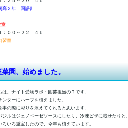
：２５～２０：４５
桐高２年 国語β
教室
：００～２２：４５
自習室
庭菜園、始めました。
ちは。ナイト受験ラボ・園芸担当のＴです。
ランターにハーブを植えました。
食事の際に彩りを添えてくれると思います。
バジルはジェノベーゼソースにしたり、冷凍ピザに載せたりと
いろいろ重宝したので、今年も植えています。