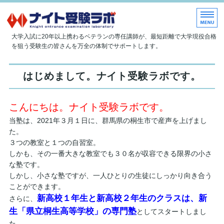
大学現役合格指導塾 ナイト受
大学入試に20年以上携わるベテランの専任講師が、最短距離で大学現役合格
を狙う受験生の皆さんを万全の体制でサポートします。
ホーム
はじめまして。ナイト受験ラボです。
当塾について
こんにちは。ナイト受験ラボです。
授業内容
当塾は、2021年３月１日に、群馬県の桐生市で産声を上げまし
入塾のご案内
た。
３つの教室と１つの自習室。
お問い合わせ
しかも、その一番大きな教室でも３０名が収容できる限界の小さ
な塾です。
しかし、小さな塾ですが、一人ひとりの生徒にしっかり向き合う
ことができます。
新高校１年生と新高校２年生のクラスは、新
さらに、
生「県立桐生高等学校」の専門塾
としてスタートしまし
た。