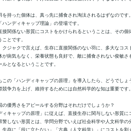
羽を持った個体は、真っ先に捕食され淘汰されるはずなのです
「ハンディキャップ理論」の登場です。
直接関係ない形質にコストをかけられるということは、その個
うことです。
、クジャクで言えば、生存に直接関係のない羽に、多大なコス
体が病気もなく、栄養状態も良好で、敵に捕食されない俊敏さ
ールとなるということです。
もこの「ハンディキャップの原理」を導入したら、どうでしょ
際競争力を上げ、維持するためには自然科学的な知は重要です
国の優秀さをアピールする分野はそれだけでしょうか？
ディキャップの原理」に従えば、直接生存に関与しない形質に
県警しない形質とは、学問分野でいえば社会科学や人文科学の
、生存に「役に立たない」「古典（人文科学）」にコストを割