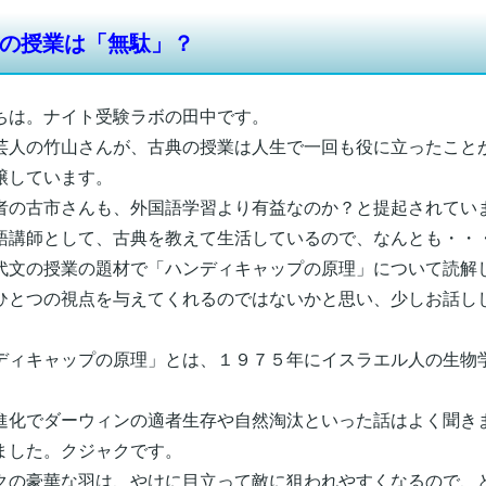
の授業は「無駄」？
ちは。ナイト受験ラボの田中です。
芸人の竹山さんが、古典の授業は人生で一回も役に立ったこと
醸しています。
者の古市さんも、外国語学習より有益なのか？と提起されてい
語講師として、古典を教えて生活しているので、なんとも・・
代文の授業の題材で「ハンディキャップの原理」について読解
ひとつの視点を与えてくれるのではないかと思い、少しお話し
ディキャップの原理」とは、１９７５年にイスラエル人の生物
。
進化でダーウィンの適者生存や自然淘汰といった話はよく聞き
ました。クジャクです。
クの豪華な羽は、やけに目立って敵に狙われやすくなるので、