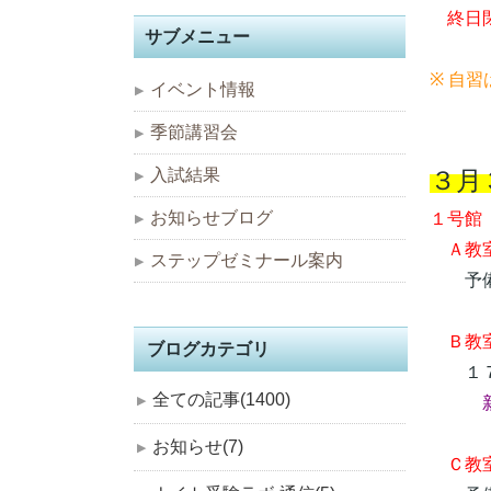
終日閉
サブメニュー
※ 自
イベント情報
季節講習会
３月
入試結果
お知らせブログ
１号館
Ａ教室
ステップゼミナール案内
予備
Ｂ教室
ブログカテゴリ
１７
全ての記事(1400)
お知らせ(7)
Ｃ教室