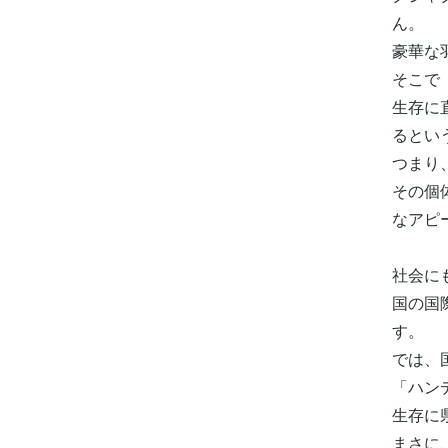
ん。
豪華な
そこで
生存に
るとい
つまり
その個
なアピ
社会に
国の国
す。
では、
「ハン
生存に
まさに