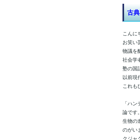
古典
こんに
お笑い
物議を
社会学
塾の国
以前現
これも
「ハン
論です
生物の
のがい
クジャ